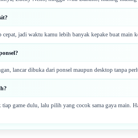
it?
ap cepat, jadi waktu kamu lebih banyak kepake buat main
ponsel?
gan, lancar dibuka dari ponsel maupun desktop tanpa per
ah?
tiap game dulu, lalu pilih yang cocok sama gaya main. Hasi