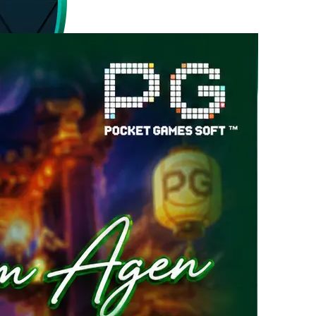
i Sering WD
si gesit tiap hari.
i Sering WD