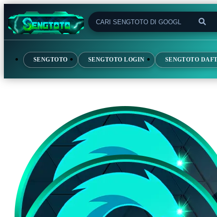
SENGTOTO
SENGTOTO LOGIN
SENGTOTO DAF