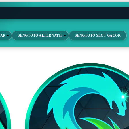
TAR
SENGTOTO ALTERNATIF
SENGTOTO SLOT GACOR