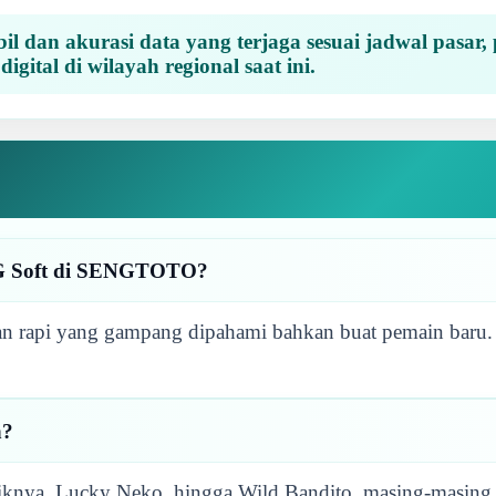
l dan akurasi data yang terjaga sesuai jadwal pasar, 
digital di wilayah regional saat ini.
 PG Soft di SENGTOTO?
lan rapi yang gampang dipahami bahkan buat pemain baru.
n?
iknya, Lucky Neko, hingga Wild Bandito, masing-masing 